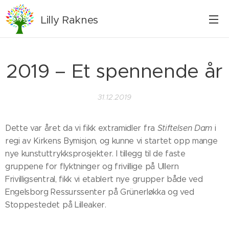
Lilly
Raknes
2019 – Et spennende år
31.12.2019
Dette var året da vi fikk extramidler fra
Stiftelsen Dam
i
regi av Kirkens Bymisjon, og kunne vi startet opp mange
nye kunstuttrykksprosjekter. I tillegg til de faste
gruppene for flyktninger og frivillige på Ullern
Frivilligsentral, fikk vi etablert nye grupper både ved
Engelsborg Ressurssenter på Grünerløkka og ved
Stoppestedet på Lilleaker.