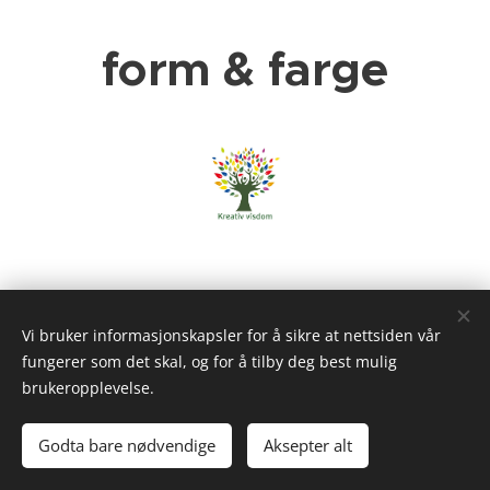
form & farge
Vi bruker informasjonskapsler for å sikre at nettsiden vår
fungerer som det skal, og for å tilby deg best mulig
brukeropplevelse.
© Reg. kunst- og uttrykksterapeut MNFKUT/MNFP/ kreativ
psykoterapeut
Godta bare nødvendige
Aksepter alt
Informasjonskapsler