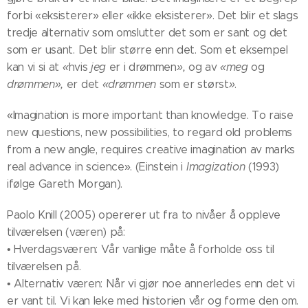
forbi «eksisterer» eller «ikke eksisterer». Det blir et slags
tredje alternativ som omslutter det som er sant og det
som er usant. Det blir større enn det. Som et eksempel
kan vi si at
«
hvis
jeg
er i drømmen
»,
og av
«meg
og
drømmen»,
er
det
«drømmen
som er størst
»
.
«Imagination is more important than knowledge. To raise
new questions, new possibilities, to regard old problems
from a new angle, requires creative imagination av marks
real advance in science». (Einstein i
Imagization
(1993)
ifølge Gareth Morgan).
Paolo Knill (2005) opererer ut fra to nivåer å oppleve
tilværelsen (væren) på:
• Hverdagsværen: Vår vanlige måte å forholde oss til
tilværelsen på.
• Alternativ væren: Når vi gjør noe annerledes enn det vi
er vant til. Vi kan leke med historien vår og forme den om.