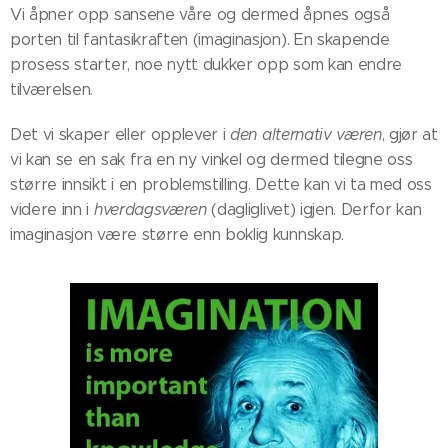
Vi åpner opp sansene våre og dermed åpnes også
porten til fantasikraften (imaginasjon). En skapende
prosess starter, noe nytt dukker opp som kan endre
tilværelsen.
Det vi skaper eller opplever i
den
alternativ væren
, gjør at
vi kan se en sak fra en ny vinkel og dermed tilegne oss
større innsikt i en problemstilling. Dette kan vi ta med oss
videre inn i
hverdagsværen
(dagliglivet) igjen. Derfor kan
imaginasjon være større enn boklig kunnskap.