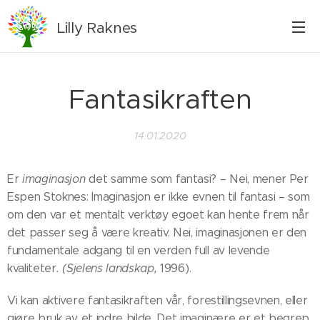
Lilly
Raknes
Fantasikraften
14.01.2020
Er
imaginasjon
det samme som fantasi? – Nei, mener Per
Espen Stoknes: Imaginasjon er ikke evnen til fantasi – som
om den var et mentalt verktøy egoet kan hente frem når
det passer seg å være kreativ. Nei, imaginasjonen er den
fundamentale adgang til en verden full av levende
kvaliteter
. (Sjelens landskap,
1996).
Vi kan aktivere fantasikraften vår, forestillingsevnen, eller
gjøre bruk av et indre bilde. Det imaginære er et begrep